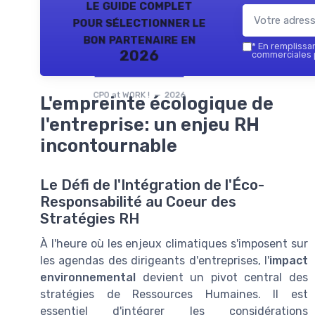
le guide complet
pour sélectionner le
bon partenaire en
*
En remplissant
2026
commerciales p
CPO at WORK ! — 2026
L'empreinte écologique de
l'entreprise: un enjeu RH
incontournable
Le Défi de l'Intégration de l'Éco-
Responsabilité au Coeur des
Stratégies RH
À l'heure où les enjeux climatiques s'imposent sur
les agendas des dirigeants d'entreprises, l'
impact
environnemental
devient un pivot central des
stratégies de Ressources Humaines. Il est
essentiel d'intégrer les considérations