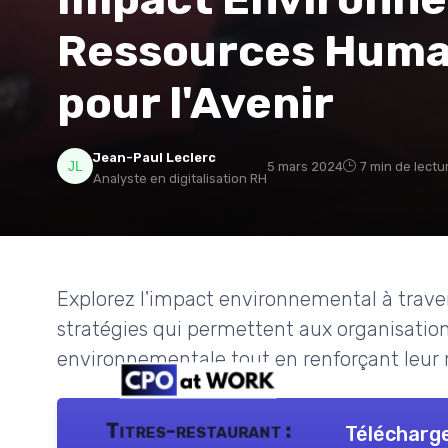
Ressources Huma
pour l'Avenir
Jean-Paul Leclerc
5 mars 2024
7 min de lectu
Analyste en digitalisation RH
Explorez l'impact environnemental à traver
stratégies qui permettent aux organisation
environnementale tout en renforçant leur
Titres-restaurant :
Télécharge