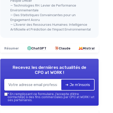
People Officer
— Technologies RH: Levier de Performance
Environnementale
— Des Statistiques Convaincantes pour un
Engagement Accru
— L'Avenir des Ressources Humaines: Intelligence
Artificielle et Prédiction de l'Impact Environnemental
Résumer
ChatGPT
Claude
Mistral
Recevez les dernières actualités de
CPO at WORK !
➔ Je m'inscris
*
En remplissant ce formulaire, j’accepte d’être
contacté(e) à des fins commerciales par CPO at WORK ! et
ses partenaires.