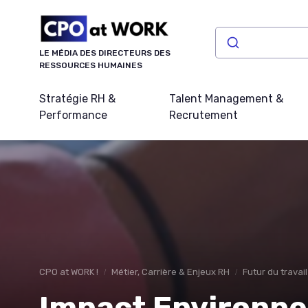
Panneau de gestion des cookies
LE MÉDIA DES DIRECTEURS DES
RESSOURCES HUMAINES
Stratégie RH &
Talent Management &
Performance
Recrutement
CPO at WORK !
Métier, Carrière & Enjeux RH
Futur du travai
Impact Environne