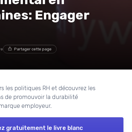
ines: Engager
re
Partager cette page
s les politiques RH et découvrez les
s de promouvoir la durabilité
 marque employeur.
z gratuitement le livre blanc