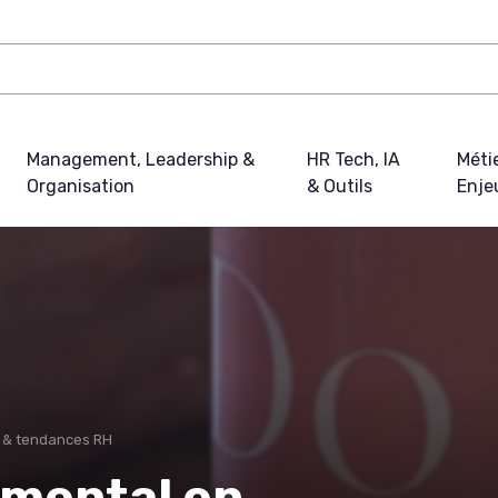
Management, Leadership &
HR Tech, IA
Métie
Organisation
& Outils
Enje
l & tendances RH
mental en