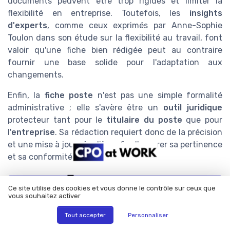
documents peuvent être trop rigides et limiter la
flexibilité en entreprise. Toutefois, les
insights
d'experts
, comme ceux exprimés par Anne-Sophie
Toulon dans son étude sur la flexibilité au travail, font
valoir qu'une fiche bien rédigée peut au contraire
fournir une base solide pour l'adaptation aux
changements.
Enfin, la
fiche poste
n'est pas une simple formalité
administrative ; elle s'avère être un
outil juridique
protecteur tant pour le
titulaire du poste
que pour
l'
entreprise
. Sa rédaction requiert donc de la précision
et une mise à jour régulière afin d'assurer sa pertinence
et sa conformité.
Titres-restaurant :
Ce site utilise des cookies et vous donne le contrôle sur ceux que
le guide complet pour
vous souhaitez activer
sélectionner le bon
Téléchargez gratuitement le livre blanc
partenaire en 2026
Tout accepter
Personnaliser