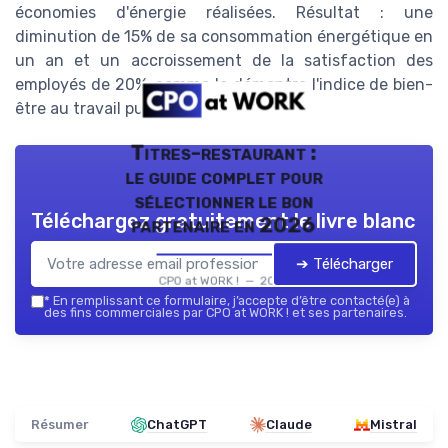
économies d'énergie réalisées. Résultat : une
diminution de 15% de sa consommation énergétique en
un an et un accroissement de la satisfaction des
employés de 20%, comme le démontre l'indice de bien-
être au travail publié annuellement.
Titres-restaurant :
le guide complet pour
sélectionner le bon
Téléchargez gratuitement le livre blanc
partenaire en 2026
➔ Télécharger
CPO at WORK ! — 2026
*
En remplissant ce formulaire, j’accepte d’être contacté(e) à
des fins commerciales par CPO at WORK ! et ses partenaires.
Résumer
ChatGPT
Claude
Mistral