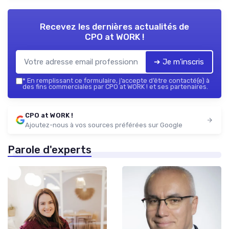
Recevez les dernières actualités de
CPO at WORK !
➔ Je m'inscris
*
En remplissant ce formulaire, j’accepte d’être contacté(e) à
des fins commerciales par CPO at WORK ! et ses partenaires.
CPO at WORK !
Ajoutez-nous à vos sources préférées sur Google
Parole d'experts