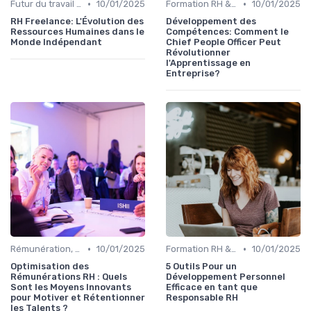
•
•
Futur du travail & tendances RH
10/01/2025
Formation RH & upskilling
10/01/2025
RH Freelance: L'Évolution des
Développement des
Ressources Humaines dans le
Compétences: Comment le
Monde Indépendant
Chief People Officer Peut
Révolutionner
l'Apprentissage en
Entreprise?
•
•
Rémunération, politiques salariales & benefits
10/01/2025
Formation RH & upskilling
10/01/2025
Optimisation des
5 Outils Pour un
Rémunérations RH : Quels
Développement Personnel
Sont les Moyens Innovants
Efficace en tant que
pour Motiver et Rétentionner
Responsable RH
les Talents ?